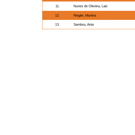
11.
Nunes de Oliveira, Lais
12.
Riegler, Martina
13.
Sambou, Anta