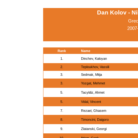
Dan Kolov - N
Grec
2007-
Rank
Name
1.
Dinchev, Kaloyan
2.
Teploukhov, Vassili
3.
Sedmak, Mitja
3.
Yozgat, Mehmet
5.
Tacyldiz, Ahmet
5.
Vidal, Vincent
7.
Rezaei, Ghasem
8.
Timoncini, Daigoro
9.
Zlatanski, Georgi