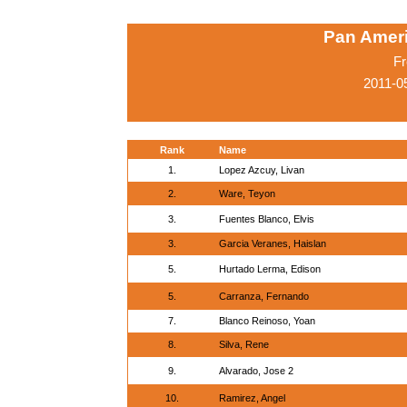
Pan Amer
Fr
2011-0
Rank
Name
1.
Lopez Azcuy, Livan
2.
Ware, Teyon
3.
Fuentes Blanco, Elvis
3.
Garcia Veranes, Haislan
5.
Hurtado Lerma, Edison
5.
Carranza, Fernando
7.
Blanco Reinoso, Yoan
8.
Silva, Rene
9.
Alvarado, Jose 2
10.
Ramirez, Angel