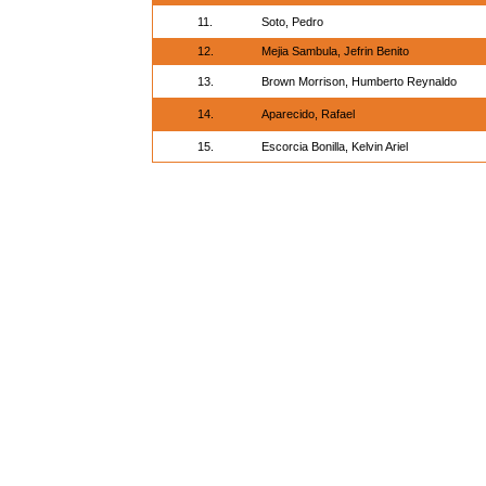
11.
Soto, Pedro
12.
Mejia Sambula, Jefrin Benito
13.
Brown Morrison, Humberto Reynaldo
14.
Aparecido, Rafael
15.
Escorcia Bonilla, Kelvin Ariel