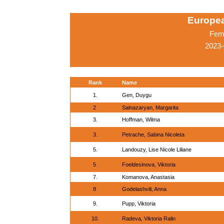
Europe
Fema
2023-
Rank
Name
1.
Gen, Duygu
2.
Salnazaryan, Margarita
3.
Hoffman, Wilma
3.
Petrache, Sabina Nicoleta
5.
Landouzy, Lise Nicole Liliane
5.
Foeldesinova, Viktoria
7.
Komanova, Anastasia
8.
Godelashvili, Anna
9.
Pupp, Viktoria
10.
Radeva, Viktoria Ralin