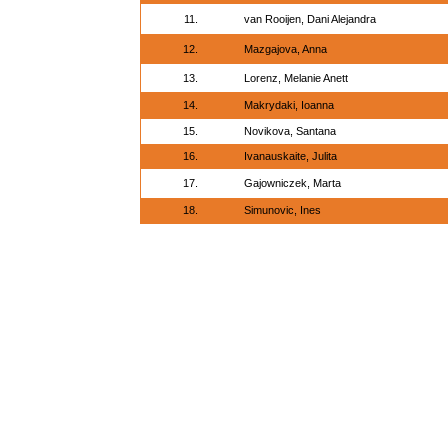
11.
van Rooijen, Dani Alejandra
12.
Mazgajova, Anna
13.
Lorenz, Melanie Anett
14.
Makrydaki, Ioanna
15.
Novikova, Santana
16.
Ivanauskaite, Julita
17.
Gajowniczek, Marta
18.
Simunovic, Ines