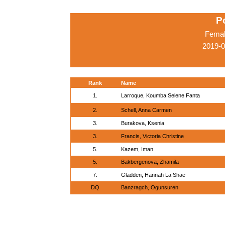
P
Femal
2019-
Rank
Name
1.
Larroque, Koumba Selene Fanta
2.
Schell, Anna Carmen
3.
Burakova, Ksenia
3.
Francis, Victoria Christine
5.
Kazem, Iman
5.
Bakbergenova, Zhamila
7.
Gladden, Hannah La Shae
DQ
Banzragch, Ogunsuren