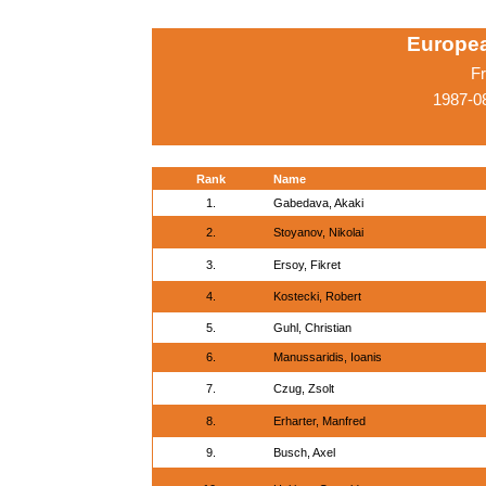
Europe
Fr
1987-0
Rank
Name
1.
Gabedava, Akaki
2.
Stoyanov, Nikolai
3.
Ersoy, Fikret
4.
Kostecki, Robert
5.
Guhl, Christian
6.
Manussaridis, Ioanis
7.
Czug, Zsolt
8.
Erharter, Manfred
9.
Busch, Axel