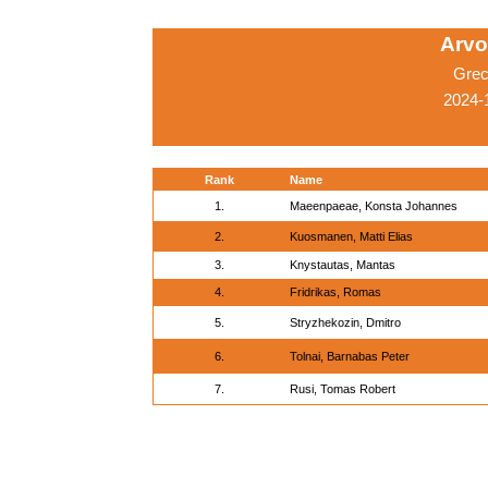
Arvo
Grec
2024-1
Rank
Name
1.
Maeenpaeae, Konsta Johannes
2.
Kuosmanen, Matti Elias
3.
Knystautas, Mantas
4.
Fridrikas, Romas
5.
Stryzhekozin, Dmitro
6.
Tolnai, Barnabas Peter
7.
Rusi, Tomas Robert