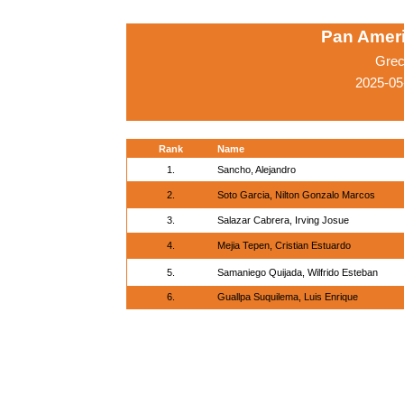
Pan Amer
Grec
2025-05
Rank
Name
1.
Sancho, Alejandro
2.
Soto Garcia, Nilton Gonzalo Marcos
3.
Salazar Cabrera, Irving Josue
4.
Mejia Tepen, Cristian Estuardo
5.
Samaniego Quijada, Wilfrido Esteban
6.
Guallpa Suquilema, Luis Enrique