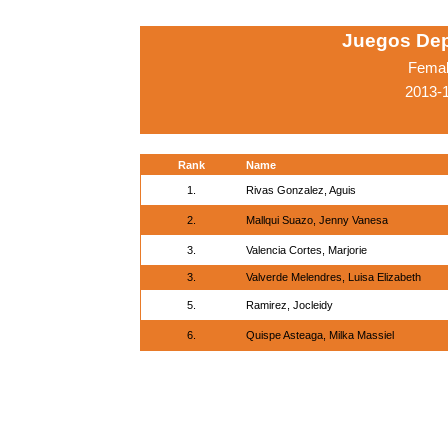
Juegos Dep
Femal
2013-1
Rank
Name
1.
Rivas Gonzalez, Aguis
2.
Mallqui Suazo, Jenny Vanesa
3.
Valencia Cortes, Marjorie
3.
Valverde Melendres, Luisa Elizabeth
5.
Ramirez, Jocleidy
6.
Quispe Asteaga, Milka Massiel