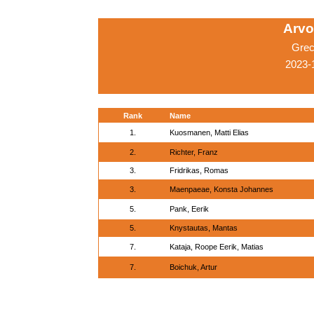
Arvo
Grec
2023-1
Rank
Name
1.
Kuosmanen, Matti Elias
2.
Richter, Franz
3.
Fridrikas, Romas
3.
Maenpaeae, Konsta Johannes
5.
Pank, Eerik
5.
Knystautas, Mantas
7.
Kataja, Roope Eerik, Matias
7.
Boichuk, Artur