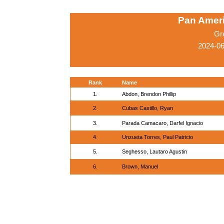
Pan Amer
Gr
2024-06
Rank
Name
1.
Abdon, Brendon Phillip
2.
Cubas Castillo, Ryan
3.
Parada Camacaro, Darfel Ignacio
4.
Unzueta Torres, Paul Patricio
5.
Seghesso, Lautaro Agustin
6.
Brown, Manuel