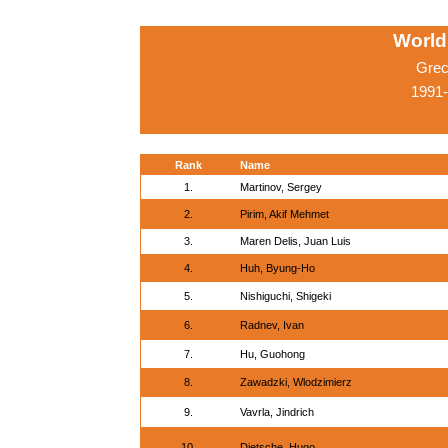
World
Grec
1991-
Rank
Name
1.
Martinov, Sergey
2.
Pirim, Akif Mehmet
3.
Maren Delis, Juan Luis
4.
Huh, Byung-Ho
5.
Nishiguchi, Shigeki
6.
Radnev, Ivan
7.
Hu, Guohong
8.
Zawadzki, Wlodzimierz
9.
Vavrla, Jindrich
10.
Dietsche, Hugo