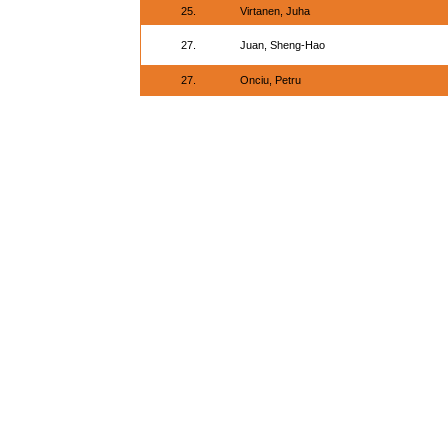
25.
Virtanen, Juha
27.
Juan, Sheng-Hao
27.
Onciu, Petru