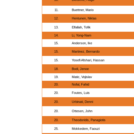
11.
Buettner, Mario
12.
Hentunen, Niklas
13.
Elfallah, Tofik
14.
Li, Yong-Nam
15.
Anderson, Ike
15.
Martinez, Bernardo
15.
Yosefi Afshari, Hassan
18.
Bodi, Jenoe
19.
Matic, Vojislav
20.
Nofal, Fahid
20.
Foutes, Luis
20.
Urbinati, Denni
20.
Ottesen, John
20.
Theodoridis, Panagiotis
25.
Mokkedem, Faouzi