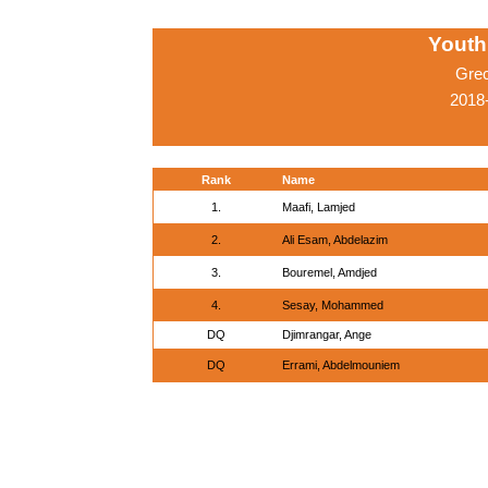
Youth
Gre
2018-
Rank
Name
1.
Maafi, Lamjed
2.
Ali Esam, Abdelazim
3.
Bouremel, Amdjed
4.
Sesay, Mohammed
DQ
Djimrangar, Ange
DQ
Errami, Abdelmouniem