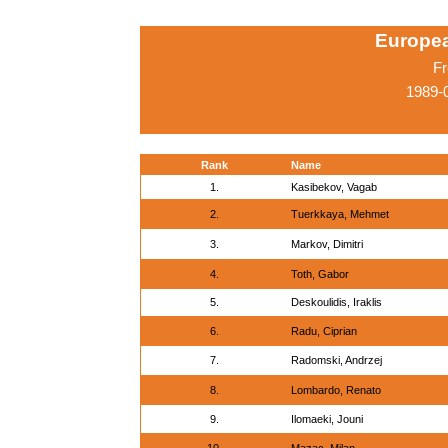
Europe
Fr
1989-
Rank
Name
1.
Kasibekov, Vagab
2.
Tuerkkaya, Mehmet
3.
Markov, Dimitri
4.
Toth, Gabor
5.
Deskoulidis, Iraklis
6.
Radu, Ciprian
7.
Radomski, Andrzej
8.
Lombardo, Renato
9.
Ilomaeki, Jouni