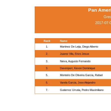
Pan Amer
Gre
2017-07-
Rank
Name
1.
Martinez De Leija, Diego Alberto
2.
Juarez Vila, Enzo Jesus
3.
Nieva, Augusto Fernando
3.
Davenport, Kevon Dominique
5.
Monteiro De Oliveira Garcia, Rafael
5.
Varela Garcia, Jose Alejandro
7.
Gutierrez Urrutia, Pedro Maximiliano