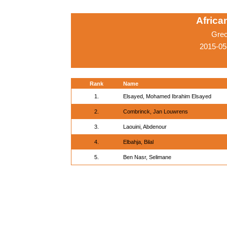
Afric
Grec
2015-05
Rank
Name
1.
Elsayed, Mohamed Ibrahim Elsayed
2.
Combrinck, Jan Louwrens
3.
Laouini, Abdenour
4.
Elbahja, Bilal
5.
Ben Nasr, Selimane