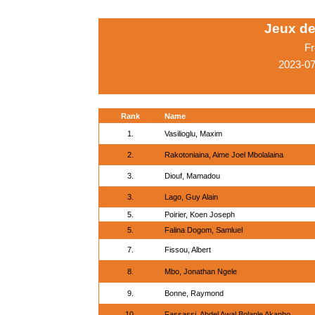
Jeux de
Fr
2023-0
Rank
Name
1.
Vasilioglu, Maxim
2.
Rakotoniaina, Aime Joel Mbolalaina
3.
Diouf, Mamadou
3.
Lago, Guy Alain
5.
Poirier, Koen Joseph
5.
Falina Dogom, Samluel
7.
Fissou, Albert
8.
Mbo, Jonathan Ngele
9.
Bonne, Raymond
10.
Fassassi, Abdel Awal Bolanle Akanho