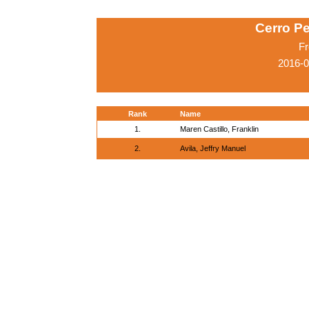
Cerro Pe
Fr
2016-
Rank
Name
1.
Maren Castillo, Franklin
2.
Avila, Jeffry Manuel