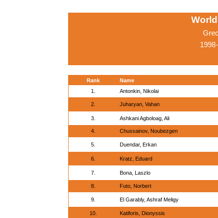
World
Grec
1998-
Rank
Name
1.
Antonkin, Nikolai
2.
Juharyan, Vahan
3.
Ashkani Agboloag, Ali
4.
Chussainov, Noubezgen
5.
Duendar, Erkan
6.
Kratz, Eduard
7.
Bona, Laszlo
8.
Futo, Norbert
9.
El Garably, Ashraf Meligy
10.
Katiforis, Dionyssis