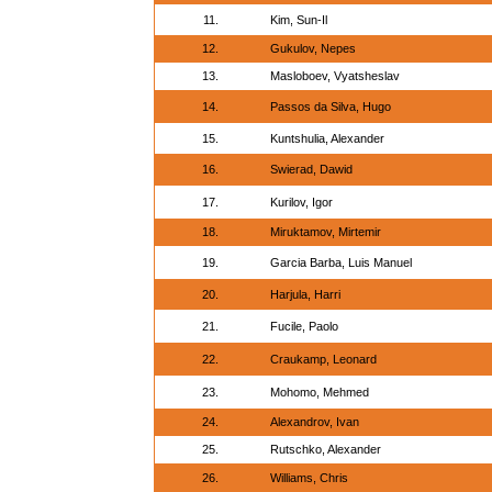
11.
Kim, Sun-Il
12.
Gukulov, Nepes
13.
Masloboev, Vyatsheslav
14.
Passos da Silva, Hugo
15.
Kuntshulia, Alexander
16.
Swierad, Dawid
17.
Kurilov, Igor
18.
Miruktamov, Mirtemir
19.
Garcia Barba, Luis Manuel
20.
Harjula, Harri
21.
Fucile, Paolo
22.
Craukamp, Leonard
23.
Mohomo, Mehmed
24.
Alexandrov, Ivan
25.
Rutschko, Alexander
26.
Williams, Chris