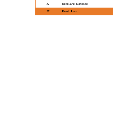
27.
Redouane, Mahkaoui
27.
Panait, Ionut