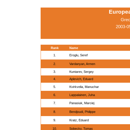
Europe
Grec
2003-0
Rank
Name
1.
Eroglu, Seref
2.
Vardanyan, Armen
3.
Kuntarev, Sergey
4.
Aplevich, Eduard
5.
Kvirkvelia, Manuchar
6.
Lappalainen, Juha
7.
Panasiuk, Marciej
8.
Bendjoudi, Philippe
9.
Kratz, Eduard
10.
Sobecky, Tomas