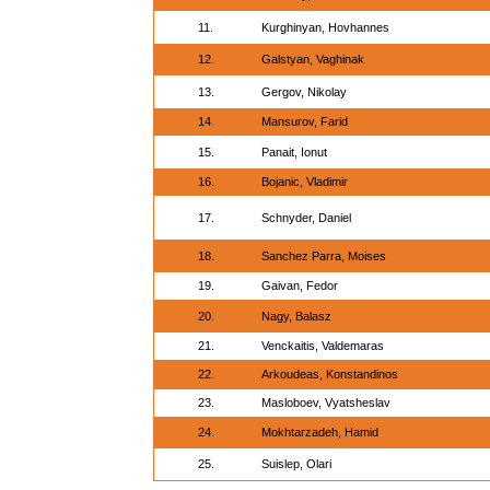
11.
Kurghinyan, Hovhannes
12.
Galstyan, Vaghinak
13.
Gergov, Nikolay
14.
Mansurov, Farid
15.
Panait, Ionut
16.
Bojanic, Vladimir
17.
Schnyder, Daniel
18.
Sanchez Parra, Moises
19.
Gaivan, Fedor
20.
Nagy, Balasz
21.
Venckaitis, Valdemaras
22.
Arkoudeas, Konstandinos
23.
Masloboev, Vyatsheslav
24.
Mokhtarzadeh, Hamid
25.
Suislep, Olari