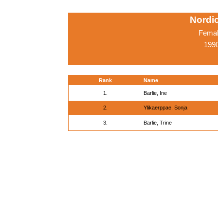
Nordi
Femal
1990
Rank
Name
1.
Barlie, Ine
2.
Ylikaerppae, Sonja
3.
Barlie, Trine