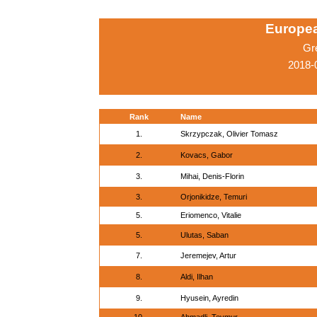
Europe
Gr
2018-
Rank
Name
1.
Skrzypczak, Olivier Tomasz
2.
Kovacs, Gabor
3.
Mihai, Denis-Florin
3.
Orjonikidze, Temuri
5.
Eriomenco, Vitalie
5.
Ulutas, Saban
7.
Jeremejev, Artur
8.
Aldi, Ilhan
9.
Hyusein, Ayredin