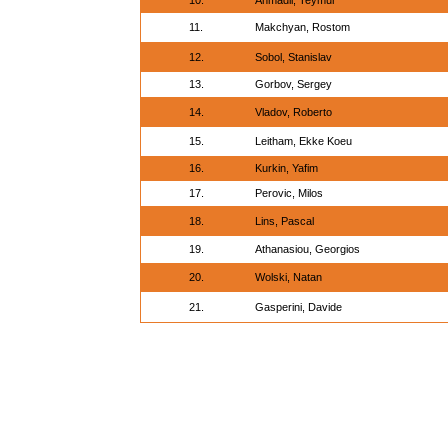
10.
Ahmadli, Teymur
11.
Makchyan, Rostom
12.
Sobol, Stanislav
13.
Gorbov, Sergey
14.
Vladov, Roberto
15.
Leitham, Ekke Koeu
16.
Kurkin, Yafim
17.
Perovic, Milos
18.
Lins, Pascal
19.
Athanasiou, Georgios
20.
Wolski, Natan
21.
Gasperini, Davide