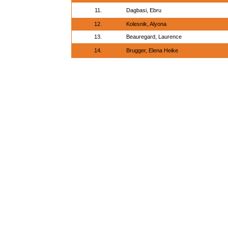
11.
Dagbasi, Ebru
12.
Kolesnik, Alyona
13.
Beauregard, Laurence
14.
Brugger, Elena Heike