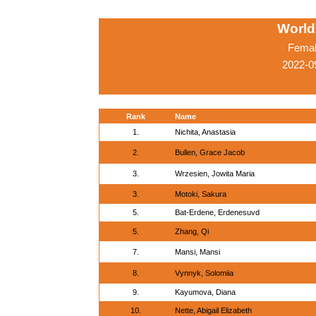
World
Femal
2022-0
Rank
Name
1.
Nichita, Anastasia
2.
Bullen, Grace Jacob
3.
Wrzesien, Jowita Maria
3.
Motoki, Sakura
5.
Bat-Erdene, Erdenesuvd
5.
Zhang, Qi
7.
Mansi, Mansi
8.
Vynnyk, Solomiia
9.
Kayumova, Diana
10.
Nette, Abigail Elizabeth