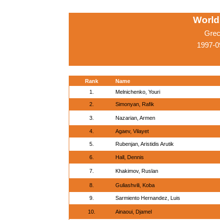
World
Grec
1997-0
Rank
Name
1.
Melnichenko, Youri
2.
Simonyan, Rafik
3.
Nazarian, Armen
4.
Agaev, Vilayet
5.
Rubenjan, Aristidis Arutik
6.
Hall, Dennis
7.
Khakimov, Ruslan
8.
Guliashvili, Koba
9.
Sarmiento Hernandez, Luis
10.
Ainaoui, Djamel