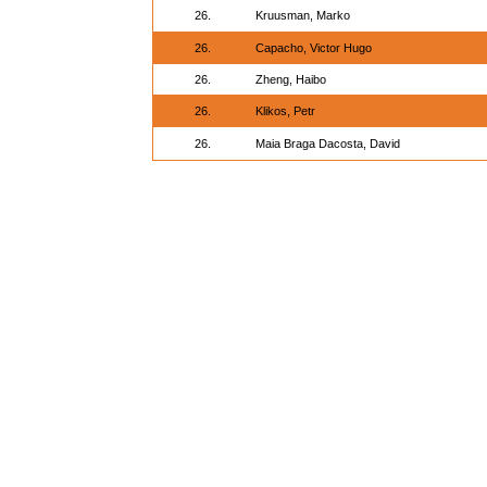
26.
Kruusman, Marko
26.
Capacho, Victor Hugo
26.
Zheng, Haibo
26.
Klikos, Petr
26.
Maia Braga Dacosta, David