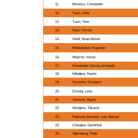
11.
Borascu, Constantin
12.
Tuuri, Juha
12.
Tuuri, Timo
13.
Park, Chi-Ho
14.
Hanli, Sinan Ahmet
15.
Bekisdamat, Ergueder
16.
Majoros, Istvan
17.
Fernandez Garcia, Armando
18.
Niftalijew, Rasim
19.
Szyszka, Grzegorz
20.
Drmola, Leos
21.
Jansons, Aigars
22.
Nishijima, Takashi
23.
Palencia Sanchez, Luis Manuel
23.
Chinajew, Damirbek
23.
Stjernberg, Peter